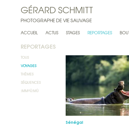
GÉRARD SCHMITT
PHOTOGRAPHE DE VIE SAUVAGE
ACCUEIL
ACTUS
STAGES
REPORTAGES
BOU
REPORTAGES
TOUS
VOYAGES
THÈMES
SÉQUENCES
:MM^Ù:MÙ
Sénégal