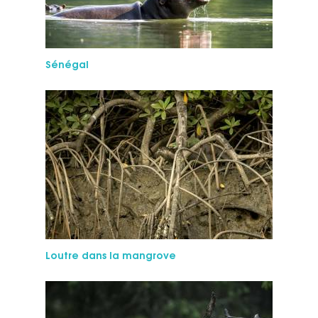
Sénégal
Loutre dans la mangrove