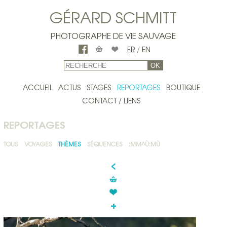
GÉRARD SCHMITT
PHOTOGRAPHE DE VIE SAUVAGE
FR
/
EN
OK
ACCUEIL
ACTUS
STAGES
REPORTAGES
BOUTIQUE
CONTACT / LIENS
REPORTAGES
TOUS
VOYAGES
THÈMES
SÉQUENCES
:MM^Ù:MÙ
<
+