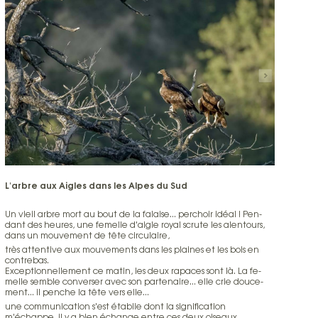
L'ar­bre aux Ai­gles dans les Al­pes du Sud
Un vieil ar­bre mort au bout de la fa­laise... per­choir idéal ! Pen­
dant des heu­res, une fe­melle d'ai­gle royal scrute les alen­tours,
dans un mou­ve­ment de tête cir­cu­laire,
très at­ten­tive aux mou­ve­ments dans les plai­nes et les bois en
con­tre­bas.
Ex­cep­tion­nel­le­ment ce ma­tin, les deux ra­pa­ces sont là. La fe­
melle sem­ble con­ver­ser avec son par­te­naire... elle crie dou­ce­
ment... il pen­che la tête vers elle...
une com­mu­ni­ca­tion s'est éta­blie dont la si­gni­fi­ca­tion
m'échappe, il y a bien échange en­tre ces deux oi­seaux.