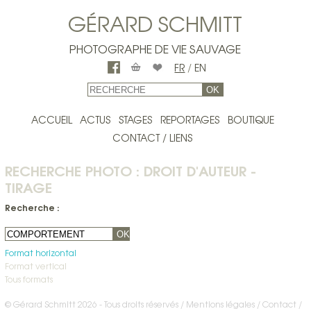
GÉRARD SCHMITT
PHOTOGRAPHE DE VIE SAUVAGE
FR
/
EN
OK
ACCUEIL
ACTUS
STAGES
REPORTAGES
BOUTIQUE
CONTACT / LIENS
RECHERCHE PHOTO : DROIT D'AUTEUR -
TIRAGE
Recherche :
OK
Format horizontal
Format vertical
Tous formats
© Gérard Schmitt 2026 - Tous droits réservés /
Mentions légales
Contact
/