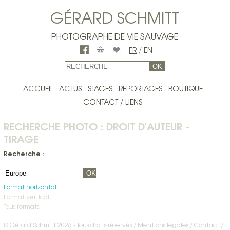
GÉRARD SCHMITT
PHOTOGRAPHE DE VIE SAUVAGE
FR
/
EN
OK
ACCUEIL
ACTUS
STAGES
REPORTAGES
BOUTIQUE
CONTACT / LIENS
RECHERCHE PHOTO : DROIT D'AUTEUR -
TIRAGE
Recherche :
OK
Format horizontal
Format vertical
Tous formats
© Gérard Schmitt 2026 - Tous droits réservés /
Mentions légales
Contact
/