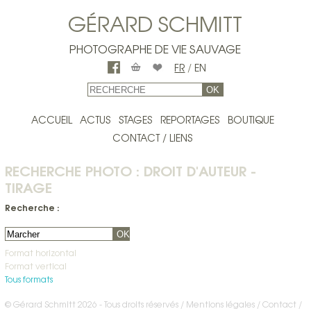
GÉRARD SCHMITT
PHOTOGRAPHE DE VIE SAUVAGE
FR
/
EN
OK
ACCUEIL
ACTUS
STAGES
REPORTAGES
BOUTIQUE
CONTACT / LIENS
RECHERCHE PHOTO : DROIT D'AUTEUR -
TIRAGE
Recherche :
OK
Format horizontal
Format vertical
Tous formats
© Gérard Schmitt 2026 - Tous droits réservés /
Mentions légales
Contact
/