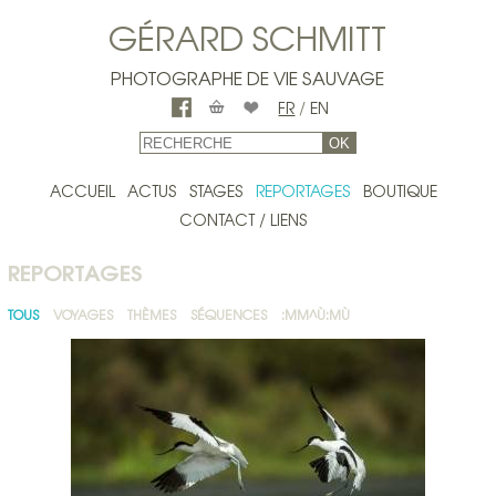
GÉRARD SCHMITT
PHOTOGRAPHE DE VIE SAUVAGE
FR
/
EN
OK
ACCUEIL
ACTUS
STAGES
REPORTAGES
BOUTIQUE
CONTACT / LIENS
REPORTAGES
TOUS
VOYAGES
THÈMES
SÉQUENCES
:MM^Ù:MÙ