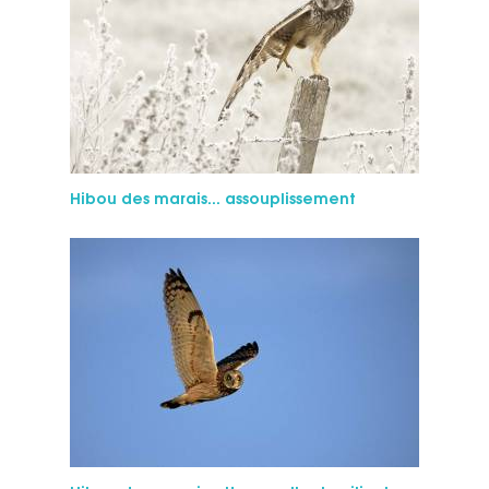
Hi­bou des ma­rais... assouplissement