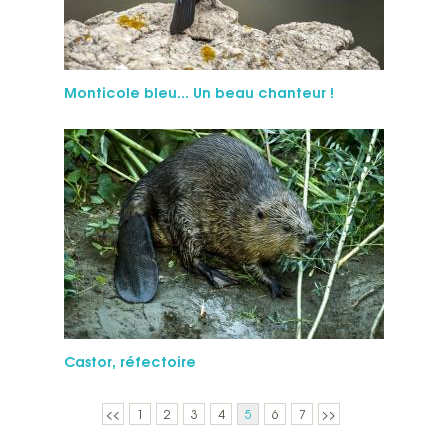
Monticole bleu... Un beau chanteur !
Castor, réfectoire
<<
1
2
3
4
5
6
7
>>