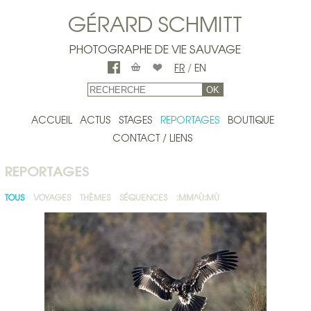
GÉRARD SCHMITT
PHOTOGRAPHE DE VIE SAUVAGE
FR
/
EN
OK
ACCUEIL
ACTUS
STAGES
REPORTAGES
BOUTIQUE
CONTACT / LIENS
REPORTAGES
TOUS
VOYAGES
THÈMES
SÉQUENCES
:MM^Ù:MÙ