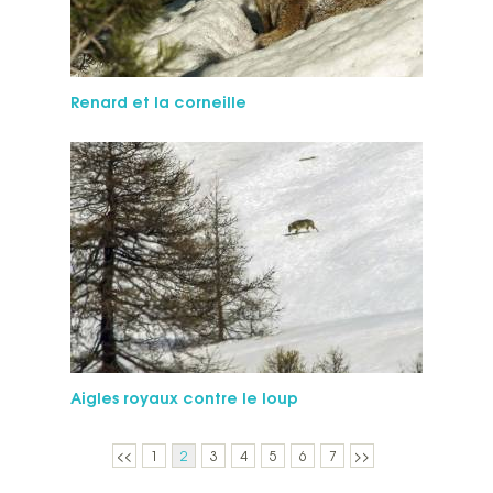
Renard et la corneille
Aigles royaux contre le loup
<<
1
2
3
4
5
6
7
>>