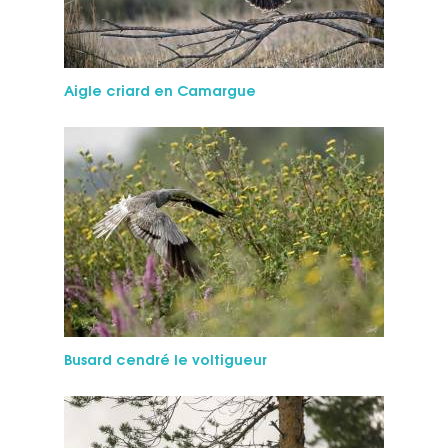
Aigle criard en Camargue
Bu­sard cen­dré le voltigueur