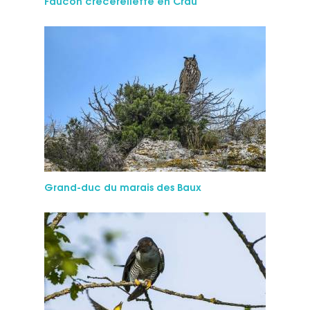
Faucon crécerellette en Crau
Grand-duc du ma­rais des Baux