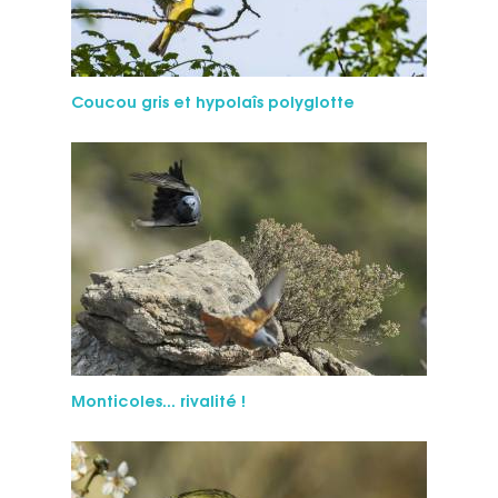
Cou­cou gris et hypolaîs polyglotte
Monticoles... ri­va­li­té !