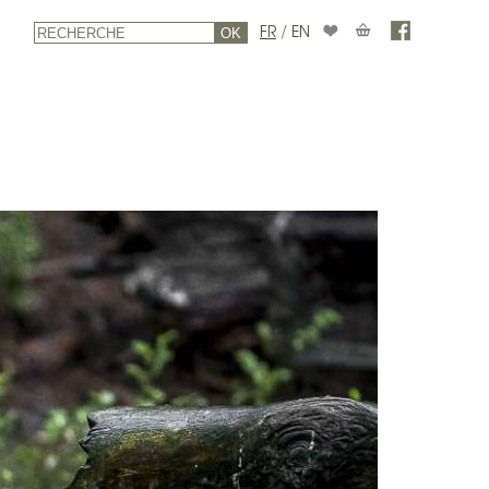
FR
/
EN
OK