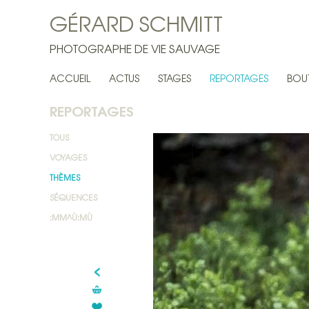
GÉRARD SCHMITT
PHOTOGRAPHE DE VIE SAUVAGE
ACCUEIL
ACTUS
STAGES
REPORTAGES
BOU
REPORTAGES
TOUS
VOYAGES
THÈMES
SÉQUENCES
:MM^Ù:MÙ
<