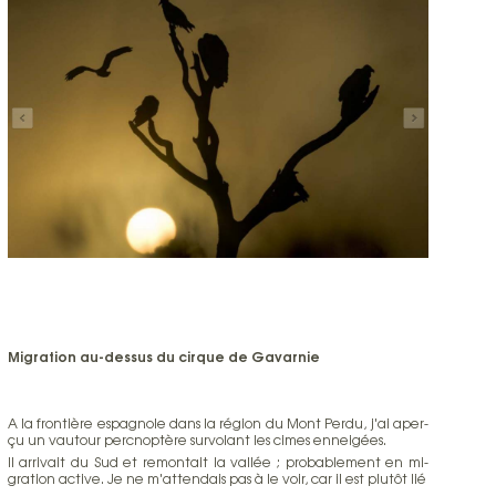
Migration au-dessus du cirque de Gavarnie
A la fron­tière es­pa­gnole dans la ré­gion du Mont Per­du, j'ai aper­
çu un vau­tour perc­nop­tère sur­vo­lant les ci­mes en­nei­gées.
Il arri­vait du Sud et re­mon­tait la val­lée ; pro­ba­ble­ment en mi­
gra­tion ac­tive. Je ne m'at­ten­dais pas à le voir, car il est plu­tôt lié